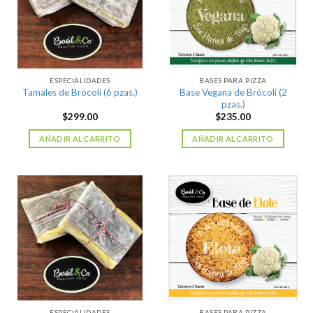
ESPECIALIDADES
BASES PARA PIZZA
Base Vegana de Brócoli (2
Tamales de Brócoli (6 pzas.)
pzas.)
$
299.00
$
235.00
AÑADIR AL CARRITO
AÑADIR AL CARRITO
ESPECIALIDADES
BASES PARA PIZZA