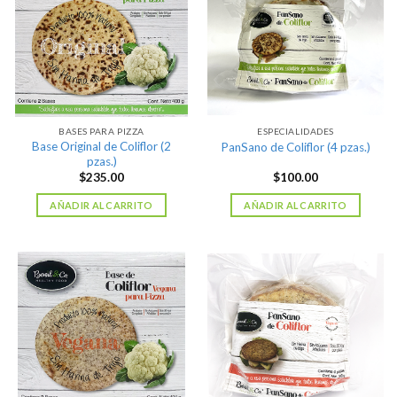
BASES PARA PIZZA
ESPECIALIDADES
Base Original de Coliflor (2
PanSano de Coliflor (4 pzas.)
pzas.)
$
235.00
$
100.00
AÑADIR AL CARRITO
AÑADIR AL CARRITO