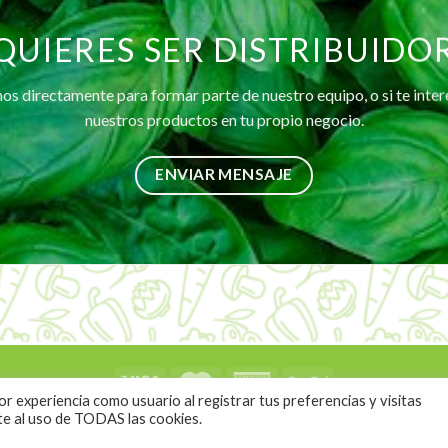
QUIERES SER DISTRIBUIDO
s directamente para formar parte de nuestro equipo, o si te inte
nuestros productos en tu propio negocio.
ENVIAR MENSAJE
 experiencia como usuario al registrar tus preferencias y visitas
Aviso de Privacidad
nte al uso de TODAS las cookies.
Términos y Condiciones