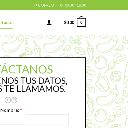
CORREO
09:00 - 18:00
0
$
0.00
ntacto
ÁCTANOS
NOS TUS DATOS,
 TE LLAMAMOS.
Nombre:
*