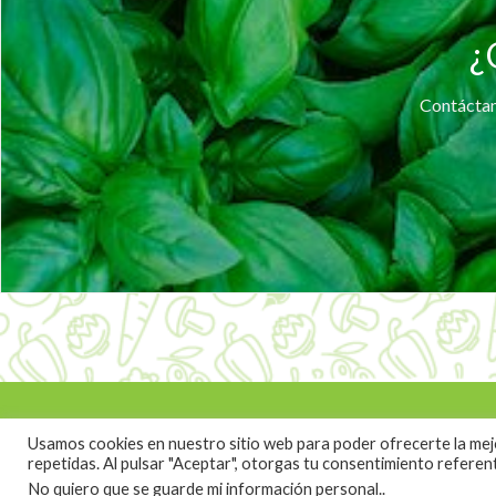
¿
Contáctano
Usamos cookies en nuestro sitio web para poder ofrecerte la mejor
repetidas. Al pulsar "Aceptar", otorgas tu consentimiento refere
No quiero que se guarde mi información personal.
.